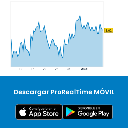
Descargar ProRealTime MÓVIL