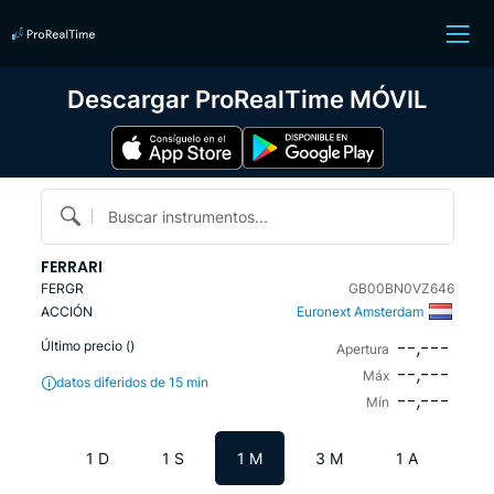
Descargar ProRealTime MÓVIL
Buscar instrumentos...
FERRARI
FERGR
GB00BN0VZ646
ACCIÓN
Euronext Amsterdam
--,---
Último precio (
)
Apertura
--,---
Máx
datos diferidos de 15 min
--,---
Mín
1 D
1 S
1 M
3 M
1 A