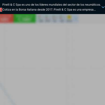
Pirelli & C Spa es uno de los líderes mundiales del sector de los neumáticos.
Cotiza en la Borsa Italiana desde 2017. Pirelli & C Spa es una empresa
italiana que fabrica y comercializa neumáticos para camiones, automóviles
y motocicletas en todo el mundo. El grupo cuenta con sus propias
instalaciones de producción internacionales. La empresa también se ha
diversificado en otros sectores empresariales a través de sus startups. Entre
ellas se incluyen Pirelli Ambiente, activa en energía fotovoltaica y
combustible producido a partir de residuos, Pirelli Broadband Solutions, en
el sector de las redes fijas de área local o de la automoción, y Pirelli eco
technology, cuya misión es reducir las emisiones de partículas diésel. El
grupo también está activo en las carreras de motos y coches. Entre ellas, la
Fórmula 1 y el fútbol, como patrocinador oficial del Inter de Milán. Pirelli & C
Spa fue fundada en Milán en 1872 por Giovanni Battista Pirelli. Comenzó
con neumáticos para bicicletas y se diversificó hacia los neumáticos para
automóviles en 1890. La empresa alcanzó rápidamente el éxito gracias a
sus conocimientos e innovaciones. Entre ellas, MIRS, el sistema de
producción robotizado que produce neumáticos de alto rendimiento. El
grupo se diversificó en varias actividades, sobre todo industriales. En 2017,
escindió sus actividades y volvió a centrarse en su actividad principal.
Pirelli es reconocida por sus innovaciones, su tecnología de vanguardia y la
excelencia de su producción de alta gama, que la convierten en un actor