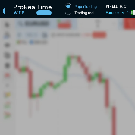
PIRELLI & C
PaperTrading
Euronext Milán
Trading real