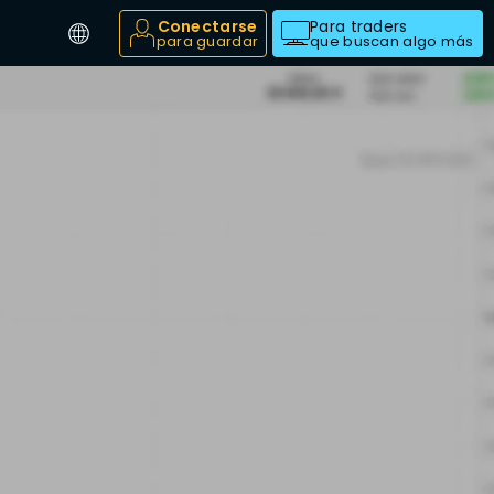
Conectarse
Para traders
para guardar
que buscan algo más