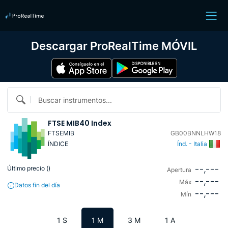
Descargar ProRealTime MÓVIL
Buscar instrumentos...
FTSE MIB40 Index
FTSEMIB
GB00BNNLHW18
ÍNDICE
Índ. - Italia
--,---
Último precio (
)
Apertura
--,---
Máx
Datos fin del día
--,---
Mín
1 S
1 M
3 M
1 A