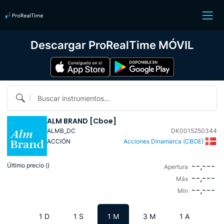
Descargar ProRealTime MÓVIL
Buscar instrumentos...
ALM BRAND [Cboe]
ALMB_DC
DK0015250344
ACCIÓN
Acciones Dinamarca (CBOE)
--,---
Último precio (
)
Apertura
--,---
Máx
--,---
Mín
1 D
1 S
1 M
3 M
1 A