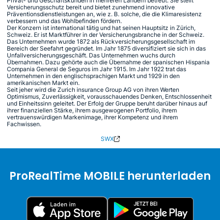
Privat- und Geschäftskunden in mehreren Ländern betreut. Sie stellt
Versicherungsschutz bereit und bietet zunehmend innovative
Präventionsdienstleistungen an, wie z. B. solche, die die Klimaresistenz
verbessern und das Wohlbefinden fördern.
Der Konzern ist international tätig und hat seinen Hauptsitz in Zürich,
Schweiz. Er ist Marktführer in der Versicherungsbranche in der Schweiz.
Das Unternehmen wurde 1872 als Rückversicherungsgesellschaft im
Bereich der Seefahrt gegründet. Im Jahr 1875 diversifiziert sie sich in das
Unfallversicherungsgeschäft. Das Unternehmen wuchs durch
Übernahmen. Dazu gehörte auch die Übernahme der spanischen Hispania
Compania General de Seguros im Jahr 1915. Im Jahr 1922 trat das
Unternehmen in den englischsprachigen Markt und 1929 in den
amerikanischen Markt ein.
Seit jeher wird die Zurich insurance Group AG von ihren Werten
Optimismus, Zuverlässigkeit, vorausschauendes Denken, Entschlossenheit
und Einheitssinn geleitet. Der Erfolg der Gruppe beruht darüber hinaus auf
ihrer finanziellen Stärke, ihrem ausgewogenen Portfolio, ihrem
vertrauenswürdigen Markenimage, ihrer Kompetenz und ihrem
Fachwissen.
SWX
ProRealTime MOBILE herunterladen