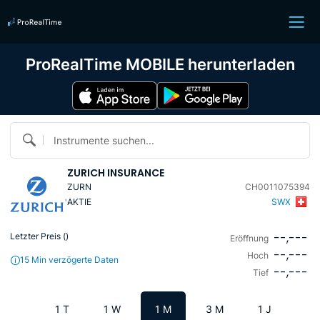
ProRealTime MOBILE herunterladen
Instrumente suchen...
ZURICH INSURANCE
ZURN
CH0011075394
AKTIE
SWX
--,---
Letzter Preis (
)
Eröffnung
--,---
Hoch
15 Min verzögerte Daten
--,---
Tief
1 T
1 W
1 M
3 M
1 J