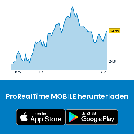
ProRealTime MOBILE herunterladen