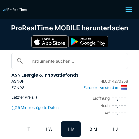
ProRealTime MOBILE herunterladen
Instrumente suchen...
ASN Energie & Innovatiefonds
ASNGF
NL0014270258
FONDS
Euronext Amsterdam
--,---
Letzter Preis (
)
Eröffnung
--,---
Hoch
15 Min verzögerte Daten
--,---
Tief
1 T
1 W
1 M
3 M
1 J