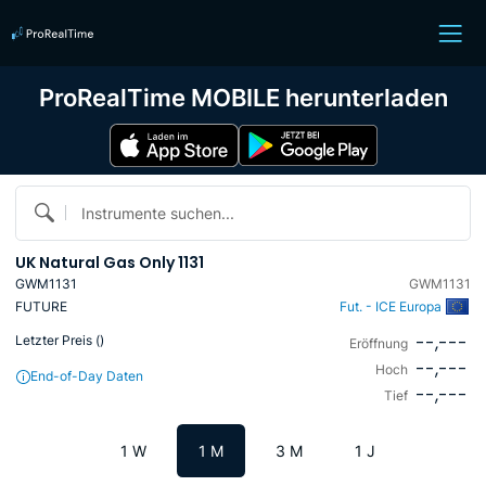
ProRealTime MOBILE herunterladen
Instrumente suchen...
UK Natural Gas Only 1131
GWM1131
GWM1131
FUTURE
Fut. - ICE Europa
--,---
Letzter Preis (
)
Eröffnung
--,---
Hoch
End-of-Day Daten
--,---
Tief
1 W
1 M
3 M
1 J