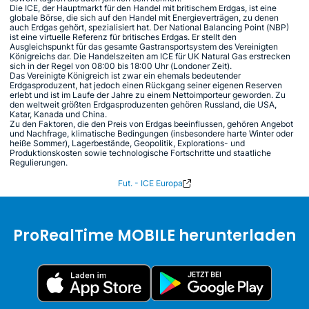
Die ICE, der Hauptmarkt für den Handel mit britischem Erdgas, ist eine
globale Börse, die sich auf den Handel mit Energieverträgen, zu denen
auch Erdgas gehört, spezialisiert hat. Der National Balancing Point (NBP)
ist eine virtuelle Referenz für britisches Erdgas. Er stellt den
Ausgleichspunkt für das gesamte Gastransportsystem des Vereinigten
Königreichs dar. Die Handelszeiten am ICE für UK Natural Gas erstrecken
sich in der Regel von 08:00 bis 18:00 Uhr (Londoner Zeit).
Das Vereinigte Königreich ist zwar ein ehemals bedeutender
Erdgasproduzent, hat jedoch einen Rückgang seiner eigenen Reserven
erlebt und ist im Laufe der Jahre zu einem Nettoimporteur geworden. Zu
den weltweit größten Erdgasproduzenten gehören Russland, die USA,
Katar, Kanada und China.
Zu den Faktoren, die den Preis von Erdgas beeinflussen, gehören Angebot
und Nachfrage, klimatische Bedingungen (insbesondere harte Winter oder
heiße Sommer), Lagerbestände, Geopolitik, Explorations- und
Produktionskosten sowie technologische Fortschritte und staatliche
Regulierungen.
Fut. - ICE Europa
ProRealTime MOBILE herunterladen