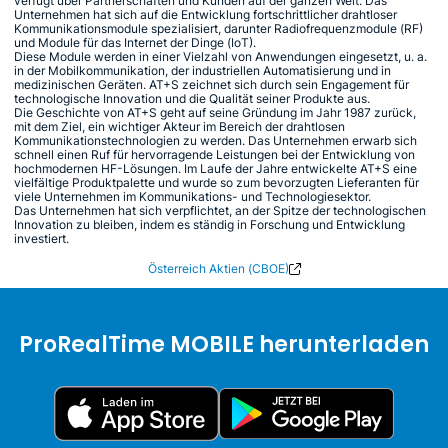
verfügt über Partnerschaften und Kunden auf der ganzen Welt. Das
Unternehmen hat sich auf die Entwicklung fortschrittlicher drahtloser
Kommunikationsmodule spezialisiert, darunter Radiofrequenzmodule (RF)
und Module für das Internet der Dinge (IoT).
Diese Module werden in einer Vielzahl von Anwendungen eingesetzt, u. a.
in der Mobilkommunikation, der industriellen Automatisierung und in
medizinischen Geräten. AT+S zeichnet sich durch sein Engagement für
technologische Innovation und die Qualität seiner Produkte aus.
Die Geschichte von AT+S geht auf seine Gründung im Jahr 1987 zurück,
mit dem Ziel, ein wichtiger Akteur im Bereich der drahtlosen
Kommunikationstechnologien zu werden. Das Unternehmen erwarb sich
schnell einen Ruf für hervorragende Leistungen bei der Entwicklung von
hochmodernen HF-Lösungen. Im Laufe der Jahre entwickelte AT+S eine
vielfältige Produktpalette und wurde so zum bevorzugten Lieferanten für
viele Unternehmen im Kommunikations- und Technologiesektor.
Das Unternehmen hat sich verpflichtet, an der Spitze der technologischen
Innovation zu bleiben, indem es ständig in Forschung und Entwicklung
investiert.
Österreich Aktien (CBOE)
ProRealTime MOBILE herunterladen