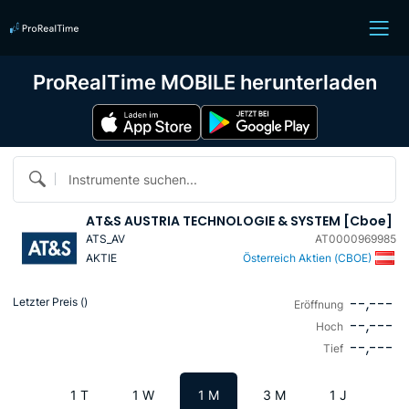
ProRealTime MOBILE herunterladen
Instrumente suchen...
AT&S AUSTRIA TECHNOLOGIE & SYSTEM [Cboe]
ATS_AV
AT0000969985
AKTIE
Österreich Aktien (CBOE)
--,---
Letzter Preis (
)
Eröffnung
--,---
Hoch
--,---
Tief
1 T
1 W
1 M
3 M
1 J